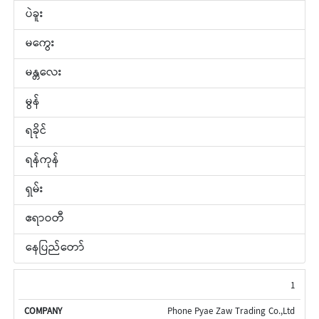
ပဲခူး
မကွေး
မန္တလေး
မွန်
ရခိုင်
ရန်ကုန်
ရှမ်း
ဧရာဝတီ
နေပြည်တော်
စဉ်
ကုမ္ပဏီ
အမည်
ဖုန်း
ဆန်စက်
သိုလှောင်
1
အမည်
နံပါတ်
လိပ်စာ
ရုံလိပ်စာ
Phone Pyae Zaw Trading Co.,Ltd