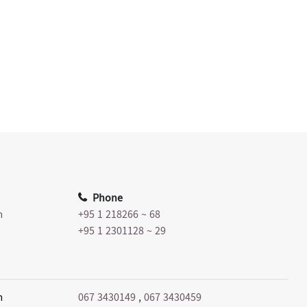
Phone
m
+95 1 218266 ~ 68
+95 1 2301128 ~ 29
m
067 3430149
,
067 3430459