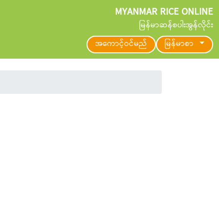
MYANMAR RICE ONLINE
မြန်မာဆန်စပါးအွန်လိုင်း
အကောင့်ဝင်မည်
မြန်မာစာ